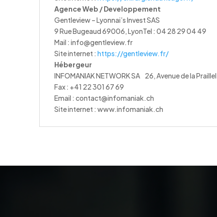
Agence Web / Developpement
Gentleview – Lyonnai’s Invest SAS
9 Rue Bugeaud 69006, LyonTel : 04 28 29 04 49
Mail : info@gentleview.fr
Site internet :
https://gentleview.fr/
Hébergeur
INFOMANIAK NETWORK SA 26, Avenue de la Praille
Fax : +41 22 301 67 69
Email : contact@infomaniak.ch
Site internet : www.infomaniak.ch