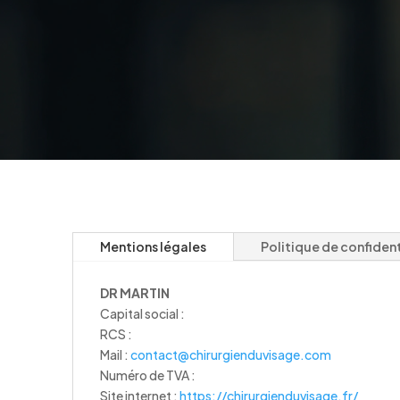
Mentions légales
Politique de confident
DR MARTIN
Capital social :
RCS :
Mail :
contact@chirurgienduvisage.com
Numéro de TVA :
Site internet :
https://chirurgienduvisage.fr/