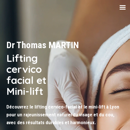
Dr Thomas MARTIN
Lifting
cervico
facial et
Mini-lift
Découvrez le lifting cervico-facial et le mini-lift à Lyon
pour un rajeunissement naturel du visage et du cou,
avec des résultats durables et harmonieux.