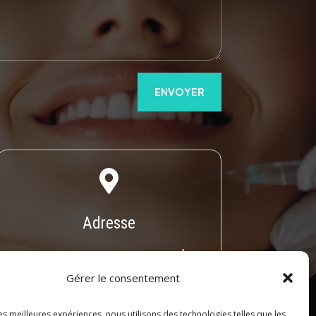
ENVOYER

Adresse
39 Chem. de la Vernique, 69130 Écully
Gérer le consentement
les meilleures expériences, nous utilisons des technologies telles que les