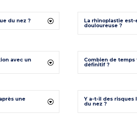
que du nez ?
La rhinoplastie est-
douloureuse ?
ion avec un
Combien de temps fa
définitif ?
 après une
Y a-t-il des risques 
du nez ?