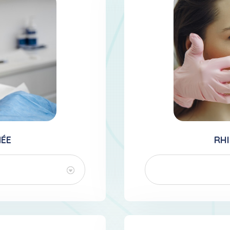
MÉE
RH