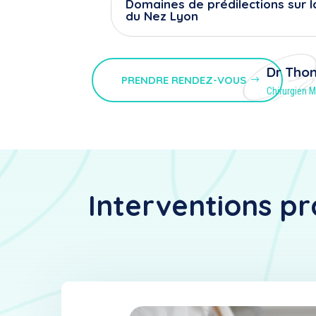
Domaines de prédilections sur l
du Nez Lyon
Dr Tho
PRENDRE RENDEZ-VOUS
Chirurgien M
Interventions pr