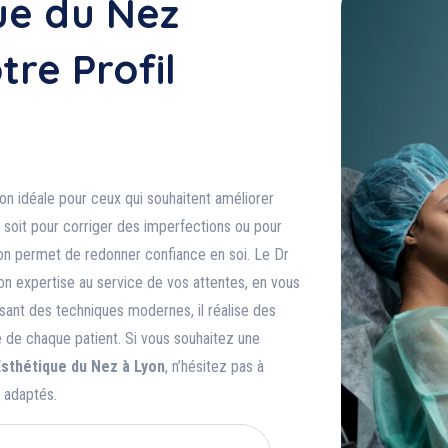
ue du Nez
tre Profil
ion idéale pour ceux qui souhaitent améliorer
 soit pour corriger des imperfections ou pour
ion permet de redonner confiance en soi. Le Dr
son expertise au service de vos attentes, en vous
sant des techniques modernes, il réalise des
e de chaque patient. Si vous souhaitez une
Esthétique du Nez à Lyon
, n’hésitez pas à
 adaptés.