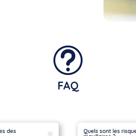
t
FAQ
es des
Quels sont les risqu