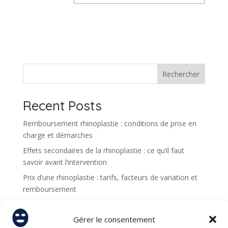
A
l
t
e
r
n
Rechercher
a
t
Recent Posts
i
v
Remboursement rhinoplastie : conditions de prise en
e
charge et démarches
:
Effets secondaires de la rhinoplastie : ce qu’il faut
savoir avant l’intervention
Prix d’une rhinoplastie : tarifs, facteurs de variation et
remboursement
Quel est le meilleur moment dans l’année pour faire
une rhinoplastie à Lyon ?
Gérer le consentement