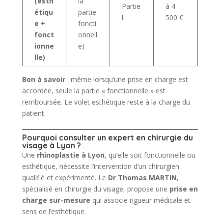
(esth
la
Partie
à 4
étiqu
partie
l
500 €
e +
foncti
fonct
onnell
ionne
e)
lle)
Bon à savoir
: même lorsqu’une prise en charge est
accordée, seule la partie « fonctionnelle » est
remboursée. Le volet esthétique reste à la charge du
patient.
Pourquoi consulter un expert en chirurgie du
visage à Lyon ?
Une
rhinoplastie à Lyon
, qu’elle soit fonctionnelle ou
esthétique, nécessite l’intervention d’un chirurgien
qualifié et expérimenté. Le
Dr Thomas MARTIN
,
spécialisé en chirurgie du visage, propose une
prise en
charge sur-mesure
qui associe rigueur médicale et
sens de l’esthétique.