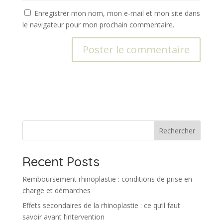
Enregistrer mon nom, mon e-mail et mon site dans
le navigateur pour mon prochain commentaire.
A
l
t
e
r
n
Rechercher
a
t
Recent Posts
i
v
Remboursement rhinoplastie : conditions de prise en
e
charge et démarches
:
Effets secondaires de la rhinoplastie : ce qu’il faut
savoir avant l’intervention