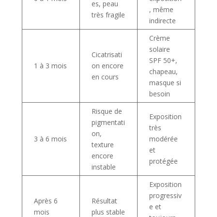
es, peau
, même
très fragile
indirecte
Crème
solaire
Cicatrisati
SPF 50+,
1 à 3 mois
on encore
chapeau,
en cours
masque si
besoin
Risque de
Exposition
pigmentati
très
on,
3 à 6 mois
modérée
texture
et
encore
protégée
instable
Exposition
progressiv
Après 6
Résultat
e et
mois
plus stable