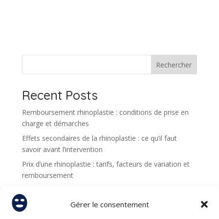
A
l
t
e
r
n
Rechercher
a
t
Recent Posts
i
v
Remboursement rhinoplastie : conditions de prise en
e
charge et démarches
:
Effets secondaires de la rhinoplastie : ce qu’il faut
savoir avant l’intervention
Prix d’une rhinoplastie : tarifs, facteurs de variation et
remboursement
Quel est le meilleur moment dans l’année pour faire
une rhinoplastie à Lyon ?
Gérer le consentement
Rhinoplastie à Lyon : quels soins apporter à la peau du