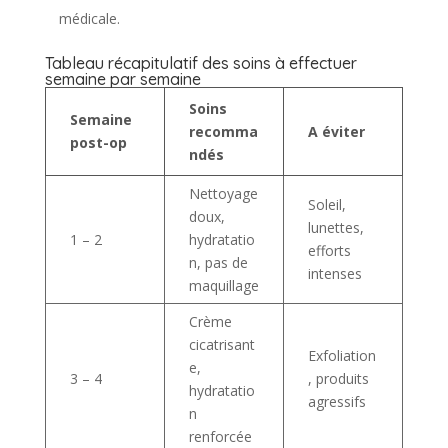
médicale.
Tableau récapitulatif des soins à effectuer
semaine par semaine
Soins
Semaine
recomma
A éviter
post-op
ndés
Nettoyage
Soleil,
doux,
lunettes,
1 – 2
hydratatio
efforts
n, pas de
intenses
maquillage
Crème
cicatrisant
Exfoliation
e,
3 – 4
, produits
hydratatio
agressifs
n
renforcée