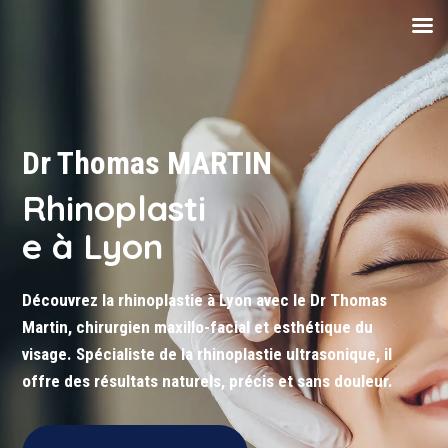
Dr Thomas MARTIN
Rhinoplasti
e à Lyon
Découvrez la rhinoplastie à Lyon avec le Dr Thomas
Martin, chirurgien maxillo-facial et esthétique du
visage. Spécialiste de la rhinoplastie ultrasonique, il
offre des résultats naturels, précis et sans douleur.