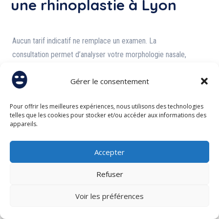
une rhinoplastie à Lyon
Aucun tarif indicatif ne remplace un examen. La
consultation permet d’analyser votre morphologie nasale,
de vérifier une éventuelle composante fonctionnelle
Gérer le consentement
ouvrant droit à une prise en charge, et de déterminer si
l’approche ultrasonique est adaptée à votre cas.
Pour offrir les meilleures expériences, nous utilisons des technologies
telles que les cookies pour stocker et/ou accéder aux informations des
Le
Dr Thomas Martin
, spécialisé en rhinoplastie
appareils.
ultrasonique, vous reçoit à la
Clinique du Val d’Ouest
(Écully, Lyon)
pour un premier échange sans engagement.
Accepter
Refuser
NOUS CONTACTER
Voir les préférences