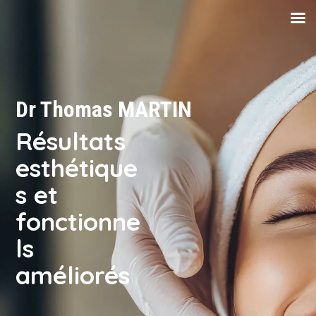
Dr Thomas MARTIN
Résultats
esthétique
s et
fonctionne
ls
améliorés